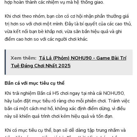
hợp hoàn thành các nhiệm vụ mà hệ thống giao.
Khi chơi theo nhóm, bạn còn có cơ hội nhận phần thưởng giá
trị hơn so với chơi một mình. Đây là bí quyết của các cao thủ,
vừa kết nối bạn bè khắp nơi, vừa săn bắn hiệu quả và ghi
điểm cao hơn so với các người chơi khác.
Xem thêm:
Tá Lả (Phỏm) NOHU90 - Game Bài Trí
Tuệ Đáng Chơi Nhất 2025
Bắn cá với mục tiêu cụ thể
Khi trải nghiệm Bắn cá H5 chơi ngay tại nhà cái NOHU90,
hãy luôn đặt mục tiêu rõ ràng cho mỗi phiên chơi. Tránh việc
bắn cá một cách mơ hồ, không xác định điểm dừng, vì điều
này sẽ khiến quá trình chơi kém hiệu quả và tốn đạn.
Khi có mục tiêu cụ thể, bạn sẽ dễ dàng tập trung nhắm và