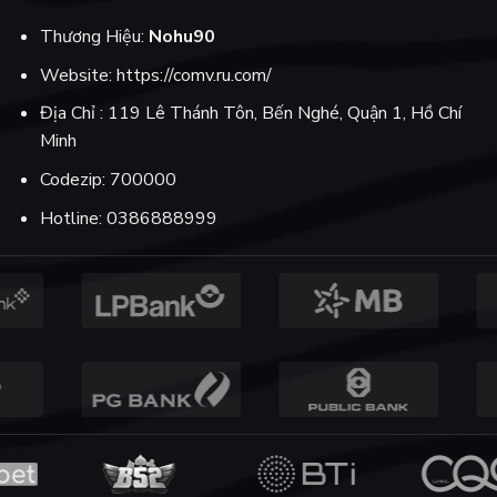
Thương Hiệu:
Nohu90
Website:
https://comv.ru.com/
Địa Chỉ :
119 Lê Thánh Tôn, Bến Nghé, Quận 1, Hồ Chí
Minh
Codezip: 700000
Hotline: 0386888999