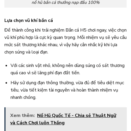
nổ hũ bắn cá thưởng nạp đầu 100%
Lựa chọn vũ khí bắn cá
Để thành công khi trải nghiệm Bắn cá H5 chơi ngay, việc chọn
vũ khí phù hợp là cực kỳ quan trọng. Mỗi nhiệm vụ sẽ yêu cầu
mức sát thương khác nhau, vì vậy hãy cân nhắc kỹ khi lựa
chọn súng và loại đạn.
Với các sinh vật nhỏ, không nên dùng súng có sát thương
quá cao vì sẽ lãng phí đạn đắt tiền.
Hãy sử dụng đạn thông thường, vừa đủ để tiêu diệt mục
tiêu, vừa tiết kiệm tài nguyên và hoàn thành nhiệm vụ
nhanh chóng.
Xem thêm:
Nổ Hũ Quốc Tế - Chia sẻ Thuật Ngữ
và Cách Chơi luôn Thắng