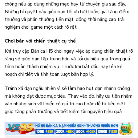
chóng nếu áp dụng những mẹo hay từ chuyên gia sau đây.
Những bí quyết này giúp bạn tối ưu lượt bắn, gia tăng điểm
thưởng và phần thưởng tiền mặt, đồng thời nâng cao trải
nghiệm chơi game một cách rõ rệt.
Chơi bắn với chiến thuật cụ thể
Khi truy cập Bắn cá H5 chơi ngay, việc áp dụng chiến thuật rõ
ràng sẽ giúp bạn tập trung hơn và tối ưu hiệu quả trong quá
trình hoàn thành nhiệm vụ. Trước khi bắt đầu, hãy lên kế
hoạch chi tiết và tính toán lượt bắn hợp lý.
Tránh xả đạn ngẫu nhiên vì sẽ làm hao hụt đạn nhanh chóng
mà không đạt được mục tiêu. Thay vào đó, hãy ưu tiên nhắm
vào những sinh vật biển có giá trị cao hoặc dễ bị tiêu diệt,
giúp tăng phần thưởng và tiết kiệm tài nguyên hiệu quả.