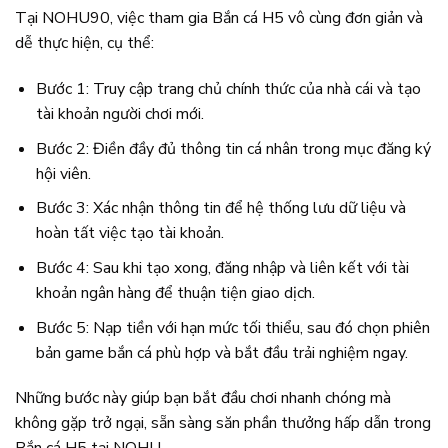
Tại NOHU90, việc tham gia Bắn cá H5 vô cùng đơn giản và
dễ thực hiện, cụ thể:
Bước 1: Truy cập trang chủ chính thức của nhà cái và tạo
tài khoản người chơi mới.
Bước 2: Điền đầy đủ thông tin cá nhân trong mục đăng ký
hội viên.
Bước 3: Xác nhận thông tin để hệ thống lưu dữ liệu và
hoàn tất việc tạo tài khoản.
Bước 4: Sau khi tạo xong, đăng nhập và liên kết với tài
khoản ngân hàng để thuận tiện giao dịch.
Bước 5: Nạp tiền với hạn mức tối thiểu, sau đó chọn phiên
bản game bắn cá phù hợp và bắt đầu trải nghiệm ngay.
Những bước này giúp bạn bắt đầu chơi nhanh chóng mà
không gặp trở ngại, sẵn sàng săn phần thưởng hấp dẫn trong