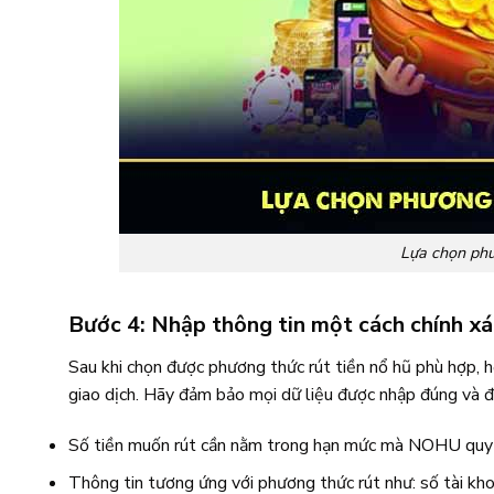
Lựa chọn phư
Bước 4: Nhập thông tin một cách chính xá
Sau khi chọn được phương thức rút tiền nổ hũ phù hợp, h
giao dịch. Hãy đảm bảo mọi dữ liệu được nhập đúng và 
Số tiền muốn rút cần nằm trong hạn mức mà NOHU quy địn
Thông tin tương ứng với phương thức rút như: số tài kho