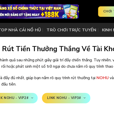
CHƠI
TOP NHÀ CÁI NỔ HŨ
TRÒ CHƠI TRỰC TUYẾN
KINH
 Rút Tiền Thưởng Thắng Về Tài Kh
ành quả sau những phút giây giải trí đầy chiến thắng. Tuy nhiên, 
 rối hoặc phát sinh một số trở ngại do chưa nắm rõ quy trình thao 
và đầy đủ nhất, giúp bạn nắm rõ quy trình rút thưởng tại
NOHU
và
 đầu tiên.
NK NOHU - VIP2#
LINK NOHU - VIP3#