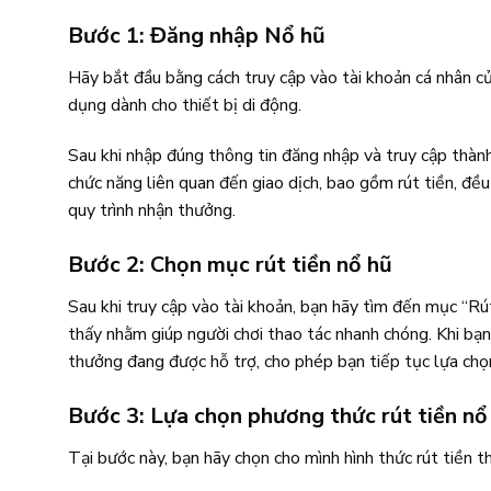
Bước 1: Đăng nhập Nổ hũ
Hãy bắt đầu bằng cách truy cập vào tài khoản cá nhân 
dụng dành cho thiết bị di động.
Sau khi nhập đúng thông tin đăng nhập và truy cập thành
chức năng liên quan đến giao dịch, bao gồm rút tiền, đều
quy trình nhận thưởng.
Bước 2: Chọn mục rút tiền nổ hũ
Sau khi truy cập vào tài khoản, bạn hãy tìm đến mục “Rút 
thấy nhằm giúp người chơi thao tác nhanh chóng. Khi bạn
thưởng đang được hỗ trợ, cho phép bạn tiếp tục lựa chọn
Bước 3: Lựa chọn phương thức rút tiền nổ
Tại bước này, bạn hãy chọn cho mình hình thức rút tiền 