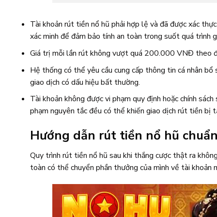
Tài khoản rút tiền nổ hũ phải hợp lệ và đã được xác th
xác minh để đảm bảo tính an toàn trong suốt quá trình gi
Giá trị mỗi lần rút không vượt quá 200.000 VNĐ theo đ
Hệ thống có thể yêu cầu cung cấp thông tin cá nhân bổ 
giao dịch có dấu hiệu bất thường.
Tài khoản không được vi phạm quy định hoặc chính sách 
phạm nguyên tắc đều có thể khiến giao dịch rút tiền bị 
Hướng dẫn rút tiền nổ hũ chuẩn q
Quy trình rút tiền nổ hũ sau khi thắng cược thật ra khôn
toàn có thể chuyển phần thưởng của mình về tài khoản m