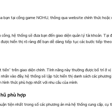
của bạn tại cổng game NOHU, thông qua website chính thức hoặc
 công, hệ thống sẽ đưa bạn đến giao diện quản lý tài khoản. Tại đ
 được hiển thị rõ ràng để bạn dễ dàng tiếp tục các bước tiếp theo
tiền” trên giao diện chính. Tính năng này thường được bố trí ở vị 
 nhấn vào đây, hệ thống sẽ lập tức hiển thị danh sách các phương
 hình thức phù hợp nhất với nhu cầu của mình.
 hũ phù hợp
thuận tiện nhất trong số các phương án mà hệ thống cung cấp, cụ t