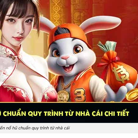
ền nổ hũ chuẩn quy trình từ nhà cái