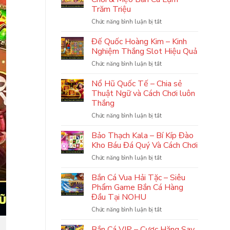
NOHU90
Và
Trăm Triệu
–
Luật
ở
Chức năng bình luận bị tắt
Slot
Chơi
Bắn
Hấp
Tại
Cá
Dẫn,
Đế Quốc Hoàng Kim – Kinh
NOHU90
H5
Jackpot
Nghiệm Thắng Slot Hiệu Quả
–
Lên
ở
Chức năng bình luận bị tắt
Hướng
Đến
Đế
Dẫn
x3000
Quốc
Nổ Hũ Quốc Tế – Chia sẻ
Cách
Hoàng
Chơi
Thuật Ngữ và Cách Chơi luôn
Kim
&
Thắng
–
Mẹo
ở
Chức năng bình luận bị tắt
Kinh
Bắn
Nổ
Nghiệm
Cá
Hũ
Thắng
Bảo Thạch Kala – Bí Kíp Đào
Lụm
Quốc
Slot
Kho Báu Đá Quý Và Cách Chơi
Trăm
Tế
Hiệu
Triệu
ở
Chức năng bình luận bị tắt
–
Quả
Bảo
Chia
Thạch
Bắn Cá Vua Hải Tặc – Siêu
sẻ
Kala
Thuật
Phẩm Game Bắn Cá Hàng
–
Ngữ
Đầu Tại NOHU
Bí
và
ở
Chức năng bình luận bị tắt
Kíp
Cách
Bắn
Đào
Chơi
Cá
Kho
Bắn Cá VIP – Cược Hăng Say
luôn