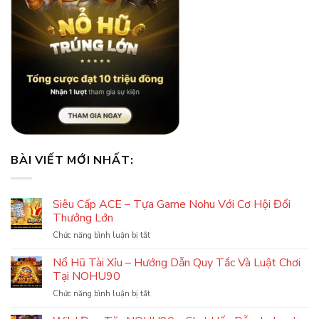
BÀI VIẾT MỚI NHẤT:
Siêu Cấp ACE – Tựa Game Nohu Với Cơ Hội Đổi
Thưởng Lớn
ở
Chức năng bình luận bị tắt
Siêu
Cấp
Nổ Hũ Tài Xỉu – Hướng Dẫn Quy Tắc Và Luật Chơi
ACE
Tại NOHU90
–
ở
Chức năng bình luận bị tắt
Tựa
Nổ
Game
Hũ