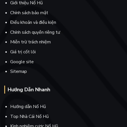
Giới thiệu Nổ Hũ
Chính sách bảo mật
Điều khoản và điều kiện
Chính sách quyền riêng tư
Miễn trừ trách nhiệm
Giá trị cốt lõi
Google site
Sitemap
Hướng Dẫn Nhanh
Hướng dẫn Nổ Hũ
Top Nhà Cái Nổ Hũ
Kinh nghiệm cược Nổ Hũ