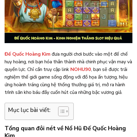
Đế Quốc Hoàng Kim
đưa người chơi bước vào một đế chế
huy hoàng, nơi bạn hóa thân thành nhà chinh phục vận may và
quyền lực. Chỉ cần truy cập link
NOHU90
, bạn sẽ được trải
nghiệm thế giới game sống động với đồ họa ấn tượng, hiệu
ứng hoành tráng cùng hệ thống thưởng giá trị, mở ra hành
trình săn kho báu đầy cuốn hút của những bậc vương giả.
Mục lục bài viết:
Tổng quan đôi nét về Nổ Hũ Đế Quốc Hoàng
Kim