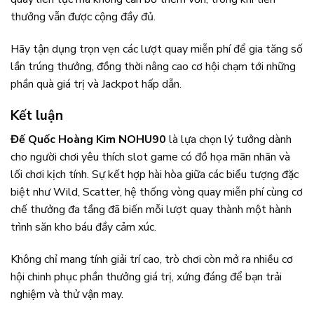
thưởng vẫn được cộng đầy đủ.
Hãy tận dụng trọn vẹn các lượt quay miễn phí để gia tăng số
lần trúng thưởng, đồng thời nâng cao cơ hội chạm tới những
phần quà giá trị và Jackpot hấp dẫn.
Kết luận
Đế Quốc Hoàng Kim
NOHU90
là lựa chọn lý tưởng dành
cho người chơi yêu thích slot game có đồ họa mãn nhãn và
lối chơi kịch tính. Sự kết hợp hài hòa giữa các biểu tượng đặc
biệt như Wild, Scatter, hệ thống vòng quay miễn phí cùng cơ
chế thưởng đa tầng đã biến mỗi lượt quay thành một hành
trình săn kho báu đầy cảm xúc.
Không chỉ mang tính giải trí cao, trò chơi còn mở ra nhiều cơ
hội chinh phục phần thưởng giá trị, xứng đáng để bạn trải
nghiệm và thử vận may.