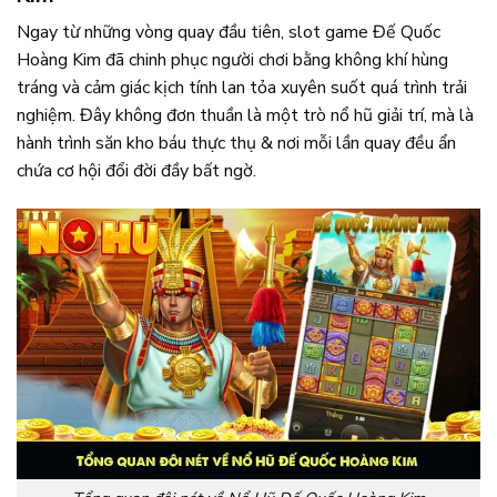
Ngay từ những vòng quay đầu tiên, slot game Đế Quốc
Hoàng Kim đã chinh phục người chơi bằng không khí hùng
tráng và cảm giác kịch tính lan tỏa xuyên suốt quá trình trải
nghiệm. Đây không đơn thuần là một trò nổ hũ giải trí, mà là
hành trình săn kho báu thực thụ & nơi mỗi lần quay đều ẩn
chứa cơ hội đổi đời đầy bất ngờ.