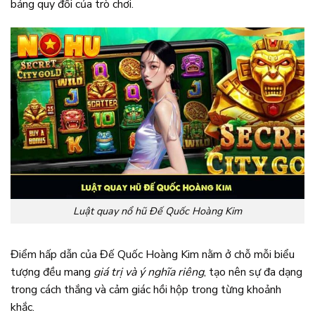
bảng quy đổi của trò chơi.
Luật quay nổ hũ Đế Quốc Hoàng Kim
Điểm hấp dẫn của Đế Quốc Hoàng Kim nằm ở chỗ mỗi biểu
tượng đều mang
giá trị và ý nghĩa riêng
, tạo nên sự đa dạng
trong cách thắng và cảm giác hồi hộp trong từng khoảnh
khắc.