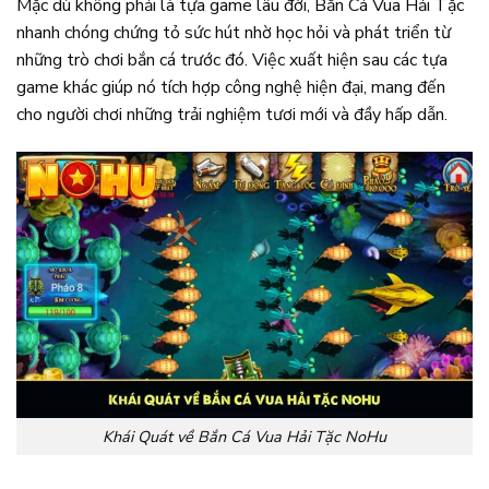
Mặc dù không phải là tựa game lâu đời, Bắn Cá Vua Hải Tặc
nhanh chóng chứng tỏ sức hút nhờ học hỏi và phát triển từ
những trò chơi bắn cá trước đó. Việc xuất hiện sau các tựa
game khác giúp nó tích hợp công nghệ hiện đại, mang đến
cho người chơi những trải nghiệm tươi mới và đầy hấp dẫn.
Khái Quát về Bắn Cá Vua Hải Tặc NoHu