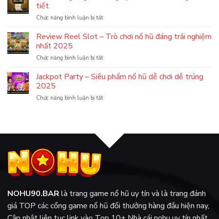
VIP
Phẩm
tiết
Cách
–
Game
Chơi
ở
Chức năng bình luận bị tắt
Cược
Bắn
Sảnh
Hăng
Cá
Rồng
Review Reel Slot – Trò chơi nổ hũ đáng trải nghiệm
Say
Hàng
là
Trúng
nhất 2025
Đầu
gì?
Ngay
Tại
ở
Chức năng bình luận bị tắt
Kinh
Thưởng
NOHU
Review
nghiệm
Lớn
Reel
Jackpot Party – Siêu phẩm nổ hũ dễ chơi dễ trúng
chơi
Slot
Sảnh
2025
–
Rồng
ở
Chức năng bình luận bị tắt
Trò
chi
Jackpot
chơi
tiết
Party
nổ
–
hũ
Siêu
đáng
phẩm
trải
nổ
nghiệm
hũ
nhất
dễ
2025
chơi
dễ
trúng
NOHU90.BAR
là trang game nổ hũ uy tín và là trang đánh
2025
giá TOP các cổng game nổ hũ đổi thưởng hàng đầu hiện nay,
Cập nhật liên tục link vào Top 10+ Nhà cái nohu uy tín nhất