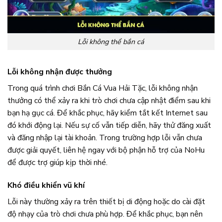
Lỗi không thể bắn cá
Lỗi không nhận được thưởng
Trong quá trình chơi Bắn Cá Vua Hải Tặc, lỗi không nhận
thưởng có thể xảy ra khi trò chơi chưa cập nhật điểm sau khi
bạn hạ gục cá. Để khắc phục, hãy kiểm tắt kết Internet sau
đó khới động lại. Nếu sự cố vẫn tiếp diễn, hãy thử đăng xuất
và đăng nhập lại tài khoản. Trong trường hợp lỗi vẫn chưa
được giải quyết, liên hệ ngay với bộ phận hỗ trợ của NoHu
để được trợ giúp kịp thời nhé.
Khó điều khiển vũ khí
Lỗi này thường xảy ra trên thiết bị di động hoặc do cài đặt
độ nhạy của trò chơi chưa phù hợp. Để khắc phục, bạn nên