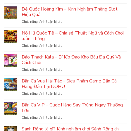
Bắn
Slot
Luật
Cá
Đế Quốc Hoàng Kim – Kinh Nghiệm Thắng Slot
Hấp
Chơi
H5
Dẫn,
Hiệu Quả
Tại
–
Jackpot
NOHU90
ở
Chức năng bình luận bị tắt
Hướng
Lên
Đế
Dẫn
Đến
Quốc
Nổ Hũ Quốc Tế – Chia sẻ Thuật Ngữ và Cách Chơi
Cách
x3000
Hoàng
Chơi
luôn Thắng
Kim
&
ở
Chức năng bình luận bị tắt
–
Mẹo
Nổ
Kinh
Bắn
Hũ
Bảo Thạch Kala – Bí Kíp Đào Kho Báu Đá Quý Và
Nghiệm
Cá
Quốc
Thắng
Cách Chơi
Lụm
Tế
Slot
Trăm
ở
Chức năng bình luận bị tắt
–
Hiệu
Triệu
Bảo
Chia
Quả
Thạch
Bắn Cá Vua Hải Tặc – Siêu Phẩm Game Bắn Cá
sẻ
Kala
Thuật
Hàng Đầu Tại NOHU
–
Ngữ
ở
Chức năng bình luận bị tắt
Bí
và
Bắn
Kíp
Cách
Cá
Bắn Cá VIP – Cược Hăng Say Trúng Ngay Thưởng
Đào
Chơi
Vua
Kho
Lớn
luôn
Hải
Báu
Thắng
ở
Chức năng bình luận bị tắt
Tặc
Đá
Bắn
–
Quý
Cá
Sảnh Rồng là gì? Kinh nghiệm chơi Sảnh Rồng chi
Siêu
Và