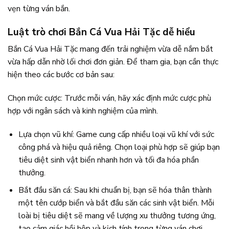
vẹn từng ván bắn.
Luật trò chơi Bắn Cá Vua Hải Tặc dễ hiểu
Bắn Cá Vua Hải Tặc mang đến trải nghiệm vừa dễ nắm bắt
vừa hấp dẫn nhờ lối chơi đơn giản. Để tham gia, bạn cần thực
hiện theo các bước cơ bản sau:
Chọn mức cược: Trước mỗi ván, hãy xác định mức cược phù
hợp với ngân sách và kinh nghiệm của mình.
Lựa chọn vũ khí: Game cung cấp nhiều loại vũ khí với sức
công phá và hiệu quả riêng. Chọn loại phù hợp sẽ giúp bạn
tiêu diệt sinh vật biển nhanh hơn và tối đa hóa phần
thưởng.
Bắt đầu săn cá: Sau khi chuẩn bị, bạn sẽ hóa thân thành
một tên cướp biển và bắt đầu săn các sinh vật biển. Mỗi
loài bị tiêu diệt sẽ mang về lượng xu thưởng tương ứng,
tạo cảm giác hồi hộp và kịch tính trong từng ván chơi.