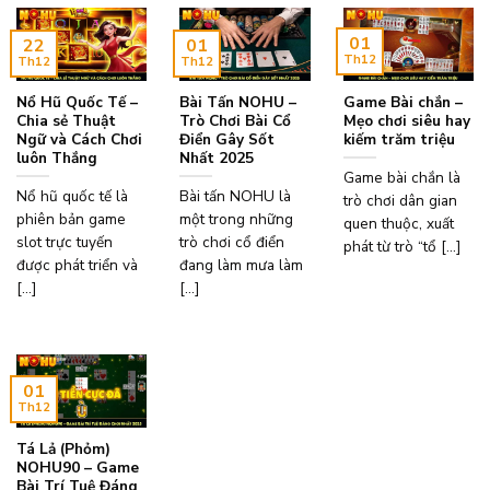
01
22
01
Th12
Th12
Th12
Nổ Hũ Quốc Tế –
Bài Tấn NOHU –
Game Bài chắn –
Chia sẻ Thuật
Trò Chơi Bài Cổ
Mẹo chơi siêu hay
Ngữ và Cách Chơi
Điển Gây Sốt
kiếm trăm triệu
luôn Thắng
Nhất 2025
Game bài chắn là
Nổ hũ quốc tế là
Bài tấn NOHU là
trò chơi dân gian
phiên bản game
một trong những
quen thuộc, xuất
slot trực tuyến
trò chơi cổ điển
phát từ trò “tổ [...]
được phát triển và
đang làm mưa làm
[...]
[...]
01
Th12
Tá Lả (Phỏm)
NOHU90 – Game
Bài Trí Tuệ Đáng