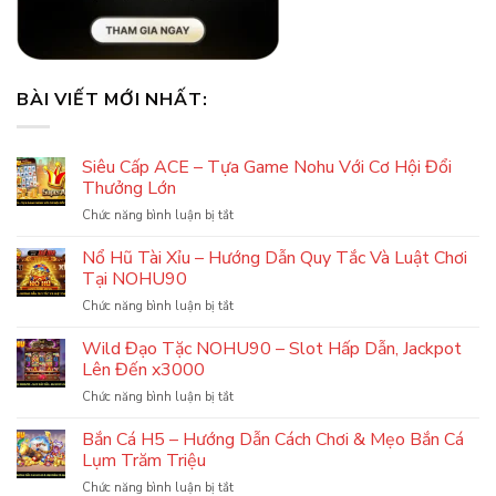
BÀI VIẾT MỚI NHẤT:
Siêu Cấp ACE – Tựa Game Nohu Với Cơ Hội Đổi
Thưởng Lớn
ở
Chức năng bình luận bị tắt
Siêu
Cấp
Nổ Hũ Tài Xỉu – Hướng Dẫn Quy Tắc Và Luật Chơi
ACE
Tại NOHU90
–
ở
Chức năng bình luận bị tắt
Tựa
Nổ
Game
Hũ
Wild Đạo Tặc NOHU90 – Slot Hấp Dẫn, Jackpot
Nohu
Tài
Với
Lên Đến x3000
Xỉu
Cơ
ở
Chức năng bình luận bị tắt
–
Hội
Wild
Hướng
Đổi
Đạo
Bắn Cá H5 – Hướng Dẫn Cách Chơi & Mẹo Bắn Cá
Dẫn
Thưởng
Tặc
Quy
Lụm Trăm Triệu
Lớn
NOHU90
Tắc
ở
Chức năng bình luận bị tắt
–
Và