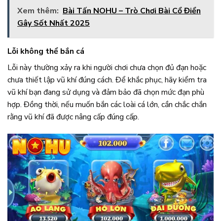
Xem thêm:
Bài Tấn NOHU – Trò Chơi Bài Cổ Điển
Gây Sốt Nhất 2025
Lỗi không thể bắn cá
Lỗi này thường xảy ra khi người chơi chưa chọn đủ đạn hoặc
chưa thiết lập vũ khí đúng cách. Để khắc phục, hãy kiểm tra
vũ khí bạn đang sử dụng và đảm bảo đã chọn mức đạn phù
hợp. Đồng thời, nếu muốn bắn các loài cá lớn, cần chắc chắn
rằng vũ khí đã được nâng cấp đúng cấp.