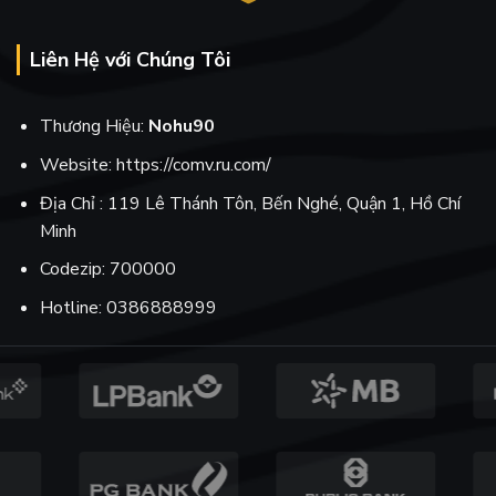
Liên Hệ với Chúng Tôi
Thương Hiệu:
Nohu90
Website:
https://comv.ru.com/
Địa Chỉ :
119 Lê Thánh Tôn, Bến Nghé, Quận 1, Hồ Chí
Minh
Codezip: 700000
Hotline: 0386888999