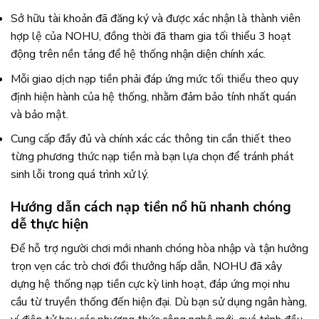
Sở hữu tài khoản đã đăng ký và được xác nhận là thành viên
hợp lệ của NOHU, đồng thời đã tham gia tối thiểu 3 hoạt
động trên nền tảng để hệ thống nhận diện chính xác.
Mỗi giao dịch nạp tiền phải đáp ứng mức tối thiểu theo quy
định hiện hành của hệ thống, nhằm đảm bảo tính nhất quán
và bảo mật.
Cung cấp đầy đủ và chính xác các thông tin cần thiết theo
từng phương thức nạp tiền mà bạn lựa chọn để tránh phát
sinh lỗi trong quá trình xử lý.
Hướng dẫn cách nạp tiền nổ hũ nhanh chóng
dễ thực hiện
Để hỗ trợ người chơi mới nhanh chóng hòa nhập và tận hưởng
trọn vẹn các trò chơi đổi thưởng hấp dẫn, NOHU đã xây
dựng hệ thống nạp tiền cực kỳ linh hoạt, đáp ứng mọi nhu
cầu từ truyền thống đến hiện đại. Dù bạn sử dụng ngân hàng,