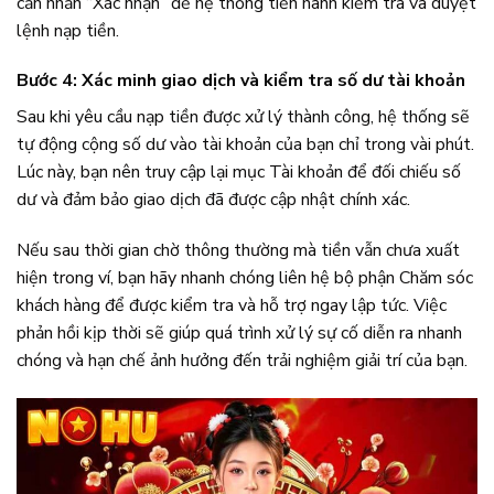
cần nhấn “Xác nhận” để hệ thống tiến hành kiểm tra và duyệt
lệnh nạp tiền.
Bước 4: Xác minh giao dịch và kiểm tra số dư tài khoản
Sau khi yêu cầu nạp tiền được xử lý thành công, hệ thống sẽ
tự động cộng số dư vào tài khoản của bạn chỉ trong vài phút.
Lúc này, bạn nên truy cập lại mục Tài khoản để đối chiếu số
dư và đảm bảo giao dịch đã được cập nhật chính xác.
Nếu sau thời gian chờ thông thường mà tiền vẫn chưa xuất
hiện trong ví, bạn hãy nhanh chóng liên hệ bộ phận Chăm sóc
khách hàng để được kiểm tra và hỗ trợ ngay lập tức. Việc
phản hồi kịp thời sẽ giúp quá trình xử lý sự cố diễn ra nhanh
chóng và hạn chế ảnh hưởng đến trải nghiệm giải trí của bạn.