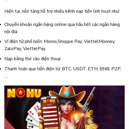
Hiện tại, nền tảng hỗ trợ nhiều kênh nạp tiền linh hoạt như:
Chuyển khoản ngân hàng online qua hầu hết các ngân hàng
nội địa
Ví điện tử phổ biến: Momo,Shoppe Pay, ViettelMonney,
ZaloPay, ViettelPay
Nạp bằng thẻ cào điện thoại
Thanh toán qua tiền điện tử: BTC, USDT, ETH, BNB, P2P,
…