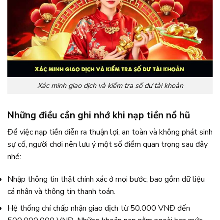
Xác minh giao dịch và kiểm tra số dư tài khoản
Những điều cần ghi nhớ khi nạp tiền nổ hũ
Để việc nạp tiền diễn ra thuận lợi, an toàn và không phát sinh
sự cố, người chơi nên lưu ý một số điểm quan trọng sau đây
nhé:
Nhập thông tin thật chính xác ở mọi bước, bao gồm dữ liệu
cá nhân và thông tin thanh toán.
Hệ thống chỉ chấp nhận giao dịch từ 50.000 VNĐ đến