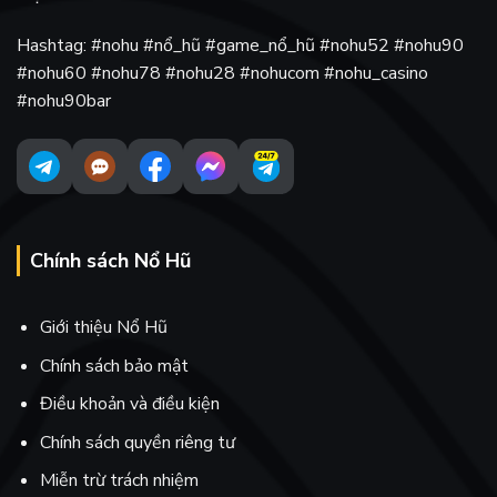
Hashtag: #nohu #nổ_hũ #game_nổ_hũ #nohu52 #nohu90
#nohu60 #nohu78 #nohu28 #nohucom #nohu_casino
#nohu90bar
Chính sách Nổ Hũ
Giới thiệu Nổ Hũ
Chính sách bảo mật
Điều khoản và điều kiện
Chính sách quyền riêng tư
Miễn trừ trách nhiệm