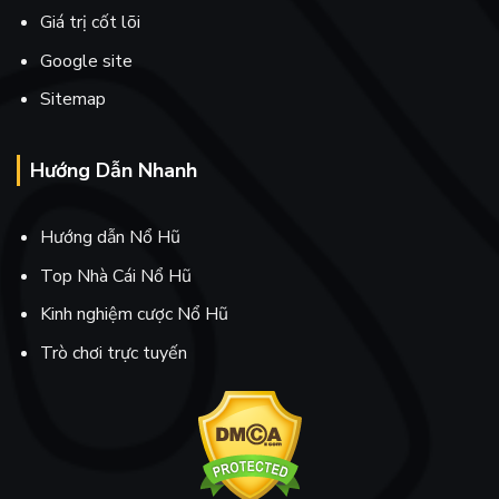
Giá trị cốt lõi
Google site
Sitemap
Hướng Dẫn Nhanh
Hướng dẫn Nổ Hũ
Top Nhà Cái Nổ Hũ
Kinh nghiệm cược Nổ Hũ
Trò chơi trực tuyến