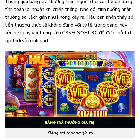
Thông qua bảng trả thưởng trên, người chơi có thể dễ dàng
tính toán lợi nhuận khi chiến thắng. Nhờ đó, tình huống nhận
thưởng sai lệch gần như không xảy ra. Nếu bạn nhận thấy số
tiền thưởng thực tế không đúng với tỷ lệ trong bảng, hãy
liên hệ ngay với trung tâm CSKH NOHU90 để được hỗ trợ
kịp thời và minh bạch.
Bảng trả thưởng giá trị