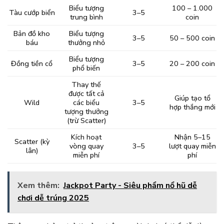
Biểu tượng
100 – 1.000
Tàu cướp biển
3–5
trung bình
coin
Bản đồ kho
Biểu tượng
3–5
50 – 500 coin
báu
thưởng nhỏ
Biểu tượng
Đồng tiền cổ
3–5
20 – 200 coin
phổ biến
Thay thế
được tất cả
Giúp tạo tổ
Wild
các biểu
3–5
hợp thắng mới
tượng thưởng
(trừ Scatter)
Kích hoạt
Nhận 5–15
Scatter (kỳ
vòng quay
3–5
lượt quay miễn
lân)
miễn phí
phí
Xem thêm:
Jackpot Party - Siêu phẩm nổ hũ dễ
chơi dễ trúng 2025