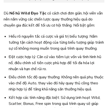
Dù
Nổ hũ Wild Đạo Tặc
có cách chơi đơn giản, hội viên vẫn
nên nắm vững các chiến lược quay thưởng hiệu quả do
chuyên gia đúc kết để tối ưu cơ hội thắng. Nổi bật gồm:
Hiểu rõ nguyên tắc cá cược và giá trị biểu tượng: Nắm
tường tận cách hoạt động của từng biểu tượng giúp tránh
sự cố không mong muốn trong quá trình quay thưởng.
Đặt cược hợp lý: Căn cứ vào tiềm lực vốn và tình hình hũ
nổ, điều chỉnh số tiền cược phù hợp để tối đa hóa lợi
nhuận và hạn chế rủi ro.
Điều chỉnh tốc độ quay thưởng: Không nên quá phụ thuộc
vào chế độ Auto, thay vào đó hãy quay thủ công theo
nhịp hợp lý để tăng khả năng săn thưởng hiệu quả.
Kết hợp các tính năng đặc biệt: Sử dụng linh hoạt Wild,
Scatter, Bonus, Free spin trong quá trình quay sẽ giúp