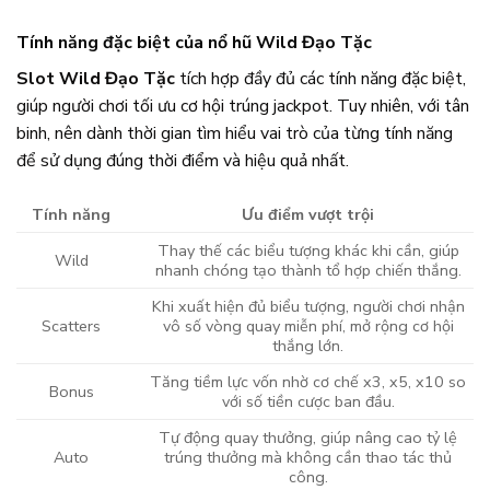
Tính năng đặc biệt của nổ hũ Wild Đạo Tặc
Slot Wild Đạo Tặc
tích hợp đầy đủ các tính năng đặc biệt,
giúp người chơi tối ưu cơ hội trúng jackpot. Tuy nhiên, với tân
binh, nên dành thời gian tìm hiểu vai trò của từng tính năng
để sử dụng đúng thời điểm và hiệu quả nhất.
Tính năng
Ưu điểm vượt trội
Thay thế các biểu tượng khác khi cần, giúp
Wild
nhanh chóng tạo thành tổ hợp chiến thắng.
Khi xuất hiện đủ biểu tượng, người chơi nhận
Scatters
vô số vòng quay miễn phí, mở rộng cơ hội
thắng lớn.
Tăng tiềm lực vốn nhờ cơ chế x3, x5, x10 so
Bonus
với số tiền cược ban đầu.
Tự động quay thưởng, giúp nâng cao tỷ lệ
Auto
trúng thưởng mà không cần thao tác thủ
công.