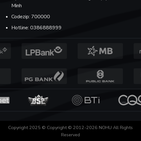
Minh
Codezip: 700000
Hotline: 0386888999
Copyright 2025 © Copyright © 2012-2026 NOHU All Rights
Reserved