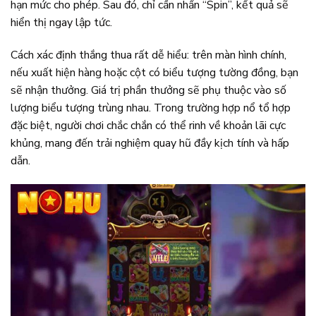
hạn mức cho phép. Sau đó, chỉ cần nhấn “Spin”, kết quả sẽ
hiển thị ngay lập tức.
Cách xác định thắng thua rất dễ hiểu: trên màn hình chính,
nếu xuất hiện hàng hoặc cột có biểu tượng tường đồng, bạn
sẽ nhận thưởng. Giá trị phần thưởng sẽ phụ thuộc vào số
lượng biểu tượng trùng nhau. Trong trường hợp nổ tổ hợp
đặc biệt, người chơi chắc chắn có thể rinh về khoản lãi cực
khủng, mang đến trải nghiệm quay hũ đầy kịch tính và hấp
dẫn.