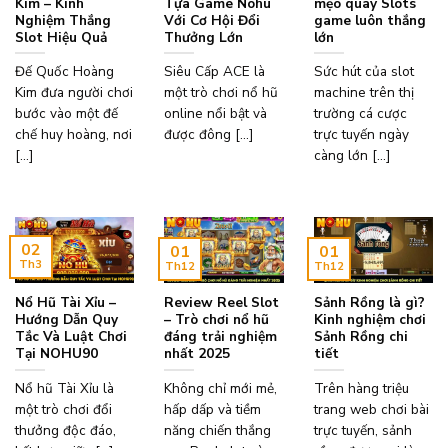
Kim – Kinh
Tựa Game Nohu
mẹo quay Slots
Nghiệm Thắng
Với Cơ Hội Đổi
game luôn thắng
Slot Hiệu Quả
Thưởng Lớn
lớn
Đế Quốc Hoàng
Siêu Cấp ACE là
Sức hút của slot
Kim đưa người chơi
một trò chơi nổ hũ
machine trên thị
bước vào một đế
online nổi bật và
trường cá cược
chế huy hoàng, nơi
được đông [...]
trực tuyến ngày
[...]
càng lớn [...]
02
01
01
Th3
Th12
Th12
Nổ Hũ Tài Xỉu –
Review Reel Slot
Sảnh Rồng là gì?
Hướng Dẫn Quy
– Trò chơi nổ hũ
Kinh nghiệm chơi
Tắc Và Luật Chơi
đáng trải nghiệm
Sảnh Rồng chi
Tại NOHU90
nhất 2025
tiết
Nổ hũ Tài Xỉu là
Không chỉ mới mẻ,
Trên hàng triệu
một trò chơi đổi
hấp dấp và tiềm
trang web chơi bài
thưởng độc đáo,
năng chiến thắng
trực tuyến, sảnh