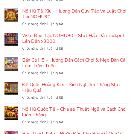
Siêu
Cấp
Nổ Hũ Tài Xỉu – Hướng Dẫn Quy Tắc Và Luật Chơi
ACE
Tại NOHU90
–
ở
Chức năng bình luận bị tắt
Tựa
Nổ
Game
Hũ
Wild Đạo Tặc NOHU90 – Slot Hấp Dẫn, Jackpot
Nohu
Tài
Với
Lên Đến x3000
Xỉu
Cơ
ở
Chức năng bình luận bị tắt
–
Hội
Wild
Hướng
Đổi
Đạo
Bắn Cá H5 – Hướng Dẫn Cách Chơi & Mẹo Bắn Cá
Dẫn
Thưởng
Tặc
Quy
Lụm Trăm Triệu
Lớn
NOHU90
Tắc
ở
Chức năng bình luận bị tắt
–
Và
Bắn
Slot
Luật
Cá
Đế Quốc Hoàng Kim – Kinh Nghiệm Thắng Slot
Hấp
Chơi
H5
Dẫn,
Hiệu Quả
Tại
–
Jackpot
NOHU90
ở
Chức năng bình luận bị tắt
Hướng
Lên
Đế
Dẫn
Đến
Quốc
Nổ Hũ Quốc Tế – Chia sẻ Thuật Ngữ và Cách Chơi
Cách
x3000
Hoàng
Chơi
luôn Thắng
Kim
&
ở
Chức năng bình luận bị tắt
–
Mẹo
Nổ
Kinh
Bắn
Hũ
Bảo Thạch Kala – Bí Kíp Đào Kho Báu Đá Quý Và
Nghiệm
Cá