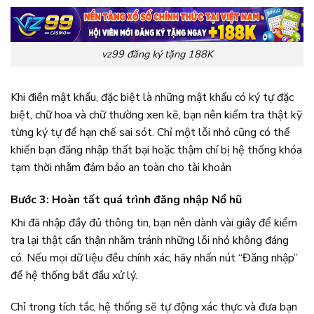
vz99 đăng ký tặng 188K
Khi điền mật khẩu, đặc biệt là những mật khẩu có ký tự đặc
biệt, chữ hoa và chữ thường xen kẽ, bạn nên kiểm tra thật kỹ
từng ký tự để hạn chế sai sót. Chỉ một lỗi nhỏ cũng có thể
khiến bạn đăng nhập thất bại hoặc thậm chí bị hệ thống khóa
tạm thời nhằm đảm bảo an toàn cho tài khoản
Bước 3: Hoàn tất quá trình đăng nhập Nổ hũ
Khi đã nhập đầy đủ thông tin, bạn nên dành vài giây để kiểm
tra lại thật cẩn thận nhằm tránh những lỗi nhỏ không đáng
có. Nếu mọi dữ liệu đều chính xác, hãy nhấn nút “Đăng nhập”
để hệ thống bắt đầu xử lý.
Chỉ trong tích tắc, hệ thống sẽ tự động xác thực và đưa bạn