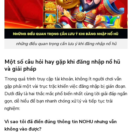
những điều quan trọng cần lưu ý khi đăng nhập nổ hũ
Một số câu hỏi hay gặp khi đăng nhập nổ hũ
và giải pháp
Trong quá trình truy cập tài khoản, không ít người chơi vẫn
gặp phải một vài trục trặc khiến việc đăng nhập bị gián đoạn.
Dưới đây là hai thắc mắc phổ biến nhất cùng lời giải đáp ngắn
gọn, dễ hiểu để bạn nhanh chóng xử lý và tiếp tục trải
nghiệm:
Vì sao tôi đã điền đúng thông tin NOHU nhưng vẫn
không vào được?