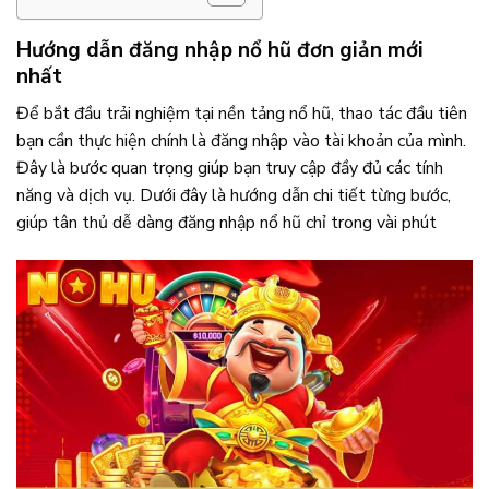
Hướng dẫn đăng nhập nổ hũ đơn giản mới
nhất
Để bắt đầu trải nghiệm tại nền tảng nổ hũ, thao tác đầu tiên
bạn cần thực hiện chính là đăng nhập vào tài khoản của mình.
Đây là bước quan trọng giúp bạn truy cập đầy đủ các tính
năng và dịch vụ. Dưới đây là hướng dẫn chi tiết từng bước,
giúp tân thủ dễ dàng đăng nhập nổ hũ chỉ trong vài phút