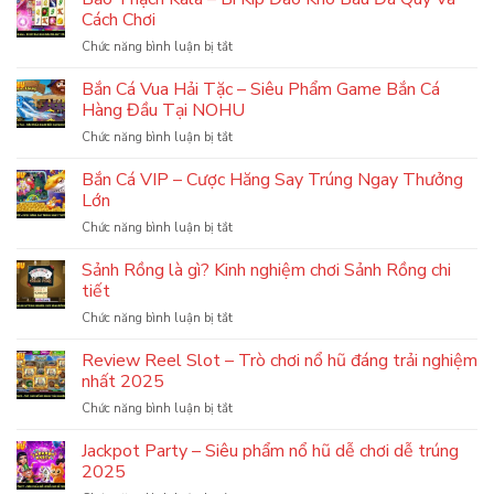
Quốc
Thắng
Cách Chơi
Lụm
Tế
Slot
Trăm
ở
Chức năng bình luận bị tắt
–
Hiệu
Triệu
Bảo
Chia
Quả
Thạch
Bắn Cá Vua Hải Tặc – Siêu Phẩm Game Bắn Cá
sẻ
Kala
Thuật
Hàng Đầu Tại NOHU
–
Ngữ
ở
Chức năng bình luận bị tắt
Bí
và
Bắn
Kíp
Cách
Cá
Bắn Cá VIP – Cược Hăng Say Trúng Ngay Thưởng
Đào
Chơi
Vua
Kho
Lớn
luôn
Hải
Báu
Thắng
ở
Chức năng bình luận bị tắt
Tặc
Đá
Bắn
–
Quý
Cá
Sảnh Rồng là gì? Kinh nghiệm chơi Sảnh Rồng chi
Siêu
Và
VIP
Phẩm
tiết
Cách
–
Game
Chơi
ở
Chức năng bình luận bị tắt
Cược
Bắn
Sảnh
Hăng
Cá
Rồng
Review Reel Slot – Trò chơi nổ hũ đáng trải nghiệm
Say
Hàng
là
Trúng
nhất 2025
Đầu
gì?
Ngay
Tại
ở
Chức năng bình luận bị tắt
Kinh
Thưởng
NOHU
Review
nghiệm
Lớn
Reel
Jackpot Party – Siêu phẩm nổ hũ dễ chơi dễ trúng
chơi
Slot
Sảnh
2025
–
Rồng