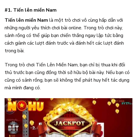
#1. Tiến lên miền Nam
Tiến lên miền Nam
là một trò chơi vô cùng hấp dẫn với
những người yêu thích chơi bài online. Trong trò chơi này,
sảnh rồng có thể giúp bạn chiến thắng ngay lập tức bằng
cách giành các lượt đánh trước và đánh hết các lượt đánh
trong bài.
Trong trò chơi Tiến Lên Miền Nam, bạn chỉ bị thua khi đối
thủ trước bạn cũng đồng thời sở hữu bộ bài này. Nếu bạn có
cũng có sảnh rồng, bạn sẽ không thể phát huy hết tác dụng
mà mình đang có.