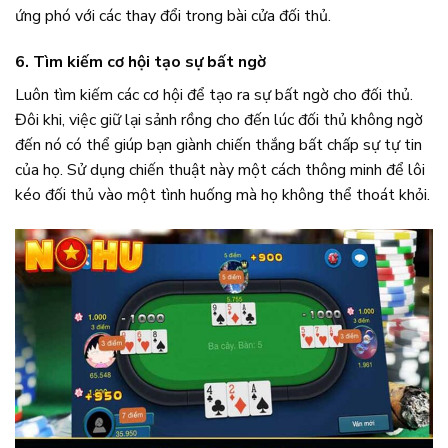
ứng phó với các thay đổi trong bài cửa đối thủ.
6. Tìm kiếm cơ hội tạo sự bất ngờ
Luôn tìm kiếm các cơ hội để tạo ra sự bất ngờ cho đối thủ.
Đôi khi, việc giữ lại sảnh rồng cho đến lúc đối thủ không ngờ
đến nó có thể giúp bạn giành chiến thắng bất chấp sự tự tin
của họ. Sử dụng chiến thuật này một cách thông minh để lôi
kéo đối thủ vào một tình huống mà họ không thể thoát khỏi.