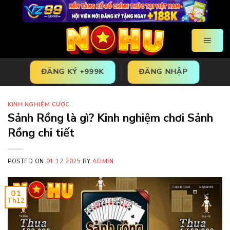
Skip
to
content
ĐĂNG KÝ +999K
ĐĂNG NHẬP
KINH NGHIỆM CƯỢC
Sảnh Rồng là gì? Kinh nghiệm chơi Sảnh
Rồng chi tiết
POSTED ON
01.12.2025
BY
ADMIN
01
Th12