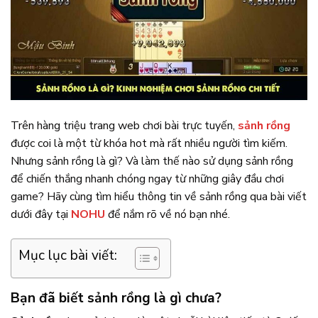
Trên hàng triệu trang web chơi bài trực tuyến,
sảnh rồng
được coi là một từ khóa hot mà rất nhiều người tìm kiếm.
Nhưng sảnh rồng là gì? Và làm thế nào sử dụng sảnh rồng
để chiến thắng nhanh chóng ngay từ những giây đầu chơi
game? Hãy cùng tìm hiểu thông tin về sảnh rồng qua bài viết
dưới đây tại
NOHU
để nắm rõ về nó bạn nhé.
Mục lục bài viết:
Bạn đã biết sảnh rồng là gì chưa?