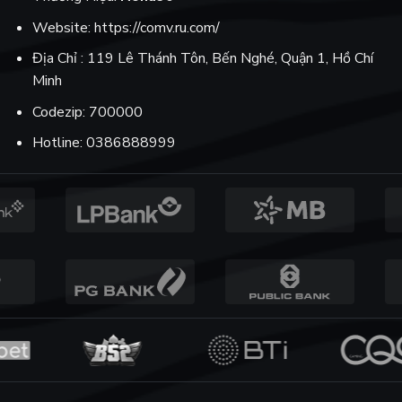
Website:
https://comv.ru.com/
Địa Chỉ :
119 Lê Thánh Tôn, Bến Nghé, Quận 1, Hồ Chí
Minh
Codezip: 700000
Hotline: 0386888999