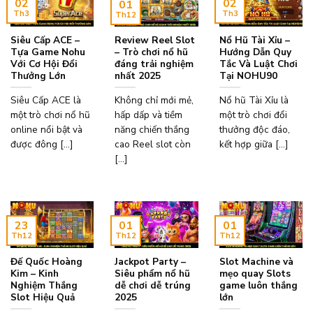
02
02
01
Th3
Th3
Th12
Siêu Cấp ACE –
Review Reel Slot
Nổ Hũ Tài Xỉu –
Tựa Game Nohu
– Trò chơi nổ hũ
Hướng Dẫn Quy
Với Cơ Hội Đổi
đáng trải nghiệm
Tắc Và Luật Chơi
Thưởng Lớn
nhất 2025
Tại NOHU90
Siêu Cấp ACE là
Không chỉ mới mẻ,
Nổ hũ Tài Xỉu là
một trò chơi nổ hũ
hấp dấp và tiềm
một trò chơi đổi
online nổi bật và
năng chiến thắng
thưởng độc đáo,
được đông [...]
cao Reel slot còn
kết hợp giữa [...]
[...]
23
01
01
Th12
Th12
Th12
Đế Quốc Hoàng
Jackpot Party –
Slot Machine và
Kim – Kinh
Siêu phẩm nổ hũ
mẹo quay Slots
Nghiệm Thắng
dễ chơi dễ trúng
game luôn thắng
Slot Hiệu Quả
2025
lớn