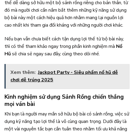
thể dễ dàng sở hữu một bộ sảnh rồng riêng cho bản thân, từ
đó mà người chơi cần nắm bắt thêm những kỹ năng sử dụng
bộ bài này một cách hiệu quả hơn nhằm mang lại nguồn lợi
cao nhất khi tham gia đối kháng với những người chơi khác.
Nếu bạn vẫn chưa biết cách tận dụng lợi thế từ bộ bài này,
thì có thể tham khảo ngay trong phần kinh nghiệm mà
Nổ
Hũ
sẽ chia sẻ ngay sau đây, cùng theo dõi nhé.
Xem thêm:
Jackpot Party - Siêu phẩm nổ hũ dễ
chơi dễ trúng 2025
Kinh nghiệm sử dụng Sảnh Rồng chiến thắng
mọi ván bài
Khi bạn là người may mắn sở hữu bộ bài có sảnh rồng, việc sử
dụng kỹ năng tạo lợi thế là vô cùng quan trọng. Dưới đây là
một vài nguyên tắc bạn cần tuân theo nhằm tối ưu khả năng