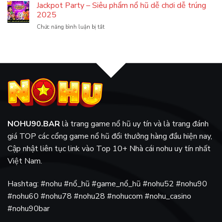
Reel
Jackpot Party – Siêu phẩm nổ hũ dễ chơi dễ trúng
chơi
Slot
Sảnh
2025
–
Rồng
ở
Chức năng bình luận bị tắt
Trò
chi
Jackpot
chơi
tiết
Party
nổ
–
hũ
Siêu
đáng
phẩm
trải
nổ
nghiệm
hũ
nhất
dễ
2025
chơi
dễ
trúng
NOHU90.BAR
là trang game nổ hũ uy tín và là trang đánh
2025
giá TOP các cổng game nổ hũ đổi thưởng hàng đầu hiện nay,
Cập nhật liên tục link vào Top 10+ Nhà cái nohu uy tín nhất
Việt Nam.
Hashtag: #nohu #nổ_hũ #game_nổ_hũ #nohu52 #nohu90
#nohu60 #nohu78 #nohu28 #nohucom #nohu_casino
#nohu90bar