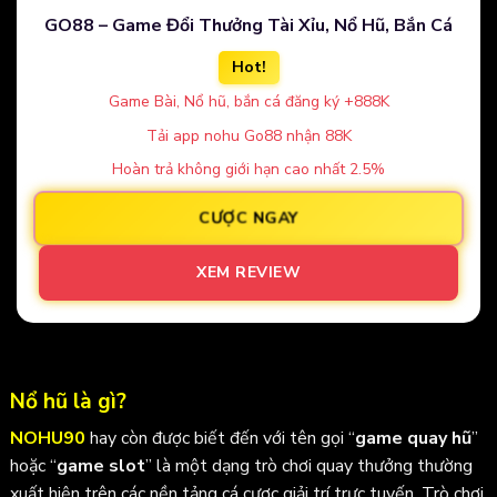
GO88 – Game Đổi Thưởng Tài Xỉu, Nổ Hũ, Bắn Cá
Hot!
Game Bài, Nổ hũ, bắn cá đăng ký +888K
Tải app nohu Go88 nhận 88K
Hoàn trả không giới hạn cao nhất 2.5%
CƯỢC NGAY
XEM REVIEW
Nổ hũ là gì?
NOHU90
hay còn được biết đến với tên gọi “
game quay hũ
”
hoặc “
game slot
” là một dạng trò chơi quay thưởng thường
xuất hiện trên các nền tảng cá cược giải trí trực tuyến. Trò chơi