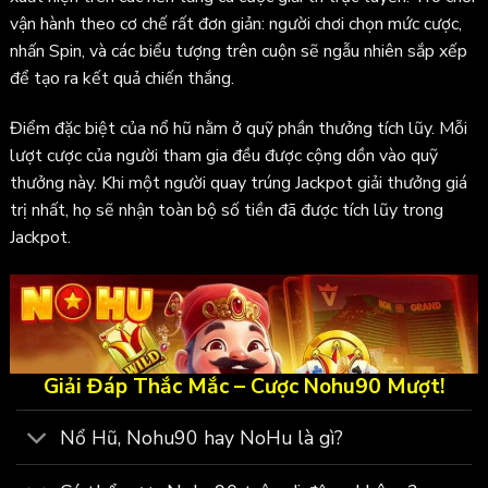
vận hành theo cơ chế rất đơn giản: người chơi chọn mức cược,
nhấn Spin, và các biểu tượng trên cuộn sẽ ngẫu nhiên sắp xếp
để tạo ra kết quả chiến thắng.
Điểm đặc biệt của nổ hũ nằm ở quỹ phần thưởng tích lũy. Mỗi
lượt cược của người tham gia đều được cộng dồn vào quỹ
thưởng này. Khi một người quay trúng Jackpot giải thưởng giá
trị nhất, họ sẽ nhận toàn bộ số tiền đã được tích lũy trong
Jackpot.
Giải Đáp Thắc Mắc – Cược Nohu90 Mượt!
Nổ Hũ, Nohu90 hay NoHu là gì?