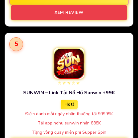
XEM REVIEW
5
⭐⭐⭐⭐⭐
SUNWIN – Link Tải Nổ Hũ Sunwin +99K
Hot!
Điểm danh mỗi ngày nhận thưởng tới 99999K
Tải app nohu sunwin nhận 888K
Tặng vòng quay miễn phí Supper Spin