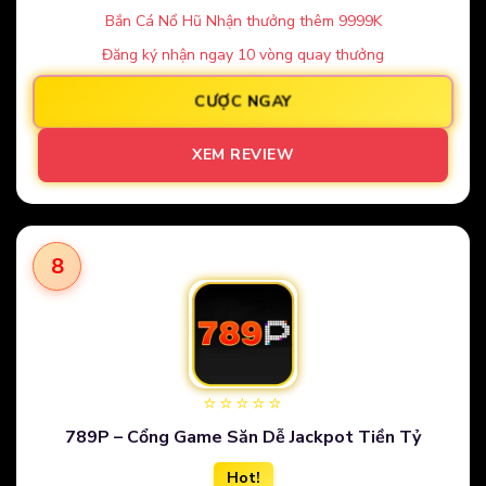
Bắn Cá Nổ Hũ Nhận thưởng thêm 9999K
Đăng ký nhận ngay 10 vòng quay thưởng
CƯỢC NGAY
XEM REVIEW
8
⭐⭐⭐⭐⭐
789P – Cổng Game Săn Dễ Jackpot Tiền Tỷ
Hot!