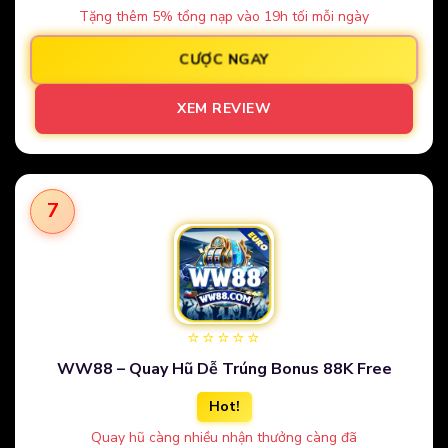
Tặng thêm 5% tổng nạp vào 19h tối mỗi ngày
CƯỢC NGAY
XEM REVIEW
7
⭐⭐⭐⭐⭐
WW88 – Quay Hũ Dễ Trúng Bonus 88K Free
Hot!
Quay hũ càng nhiều nhận thưởng càng đã