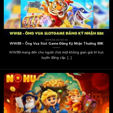
Khi chơi game nổ hũ trực tuyến cần cân nhắc điều gì
Cách vận hành của các trò chơi nổ hũ jackpot
TOP NHÀ CÁI NỔ HŨ
WW88 – Ông Vua Slot Game Đăng Ký Nhận Thưởng 88K
Hầu hết các game nổ hũ rút tiền mặt đều được xây dựng dựa
WW88 mang đến cho người chơi một không gian giải trí trực
trên cơ chế Slot Online hiện đại, kết hợp giữa sự đơn giản
tuyến đẳng cấp, [...]
trong cách chơi và yếu tố ngẫu nhiên đầy thú vị. Mỗi trò chơi
thường bao gồm các thành phần chính như guồng quay
(Reels), dòng trả thưởng (Paylines) và hệ thống biểu tượng
(Symbols).
Khi người chơi nhấn nút quay (SPIN), các guồng sẽ chuyển
động và dừng lại và trả về kết quả một cách cách ngẫu nhiên.
Nếu các biểu tượng tạo thành một chuỗi chiến thắng trên
những dòng trả thưởng hợp lệ, phần thưởng sẽ được tính dựa