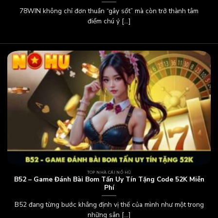
Wild Symbol (Biểu tượng Wild): Loại biểu tượng đặc biệt
78WIN không chỉ đơn thuần “gây sốt” mà còn trở thành tâm
điểm chú ý [...]
có khả năng thay thế hầu hết các biểu tượng khác (trừ
Scatter hoặc Bonus) nhằm hoàn thiện các kết hợp trả
thưởng, giúp tăng tỷ lệ thắng.
Scatter Symbol & Scatter (Biểu tượng Scatter): Khi số
lượng Scatter xuất hiện đủ điều kiện, tính năng đặc biệt
như Free Spins hoặc trò chơi phụ sẽ được kích hoạt, mang
đến cơ hội thưởng lớn hơn.
Bonus Feature (Vòng chơi Bonus): Là các phần chơi mở
rộng, thường có dạng minigame. Người chơi có thể nhận
thêm phần thưởng hoặc nhân hệ số khi kích hoạt được tính
năng này.
Multiplier (Hệ số nhân thưởng): Là tính năng giúp nhân số
TOP NHÀ CÁI NỔ HŨ
B52 – Game Đánh Bài Bom Tấn Uy Tín Tặng Code 52K Miễn
tiền thắng lên nhiều lần, tùy vào giá trị Multiplier mà slot
Phí
quy định.
B52 đang từng bước khẳng định vị thế của mình như một trong
Cửa cược: Hai nút điều chỉnh tăng hoặc giảm số tiền đặt
những sân [...]