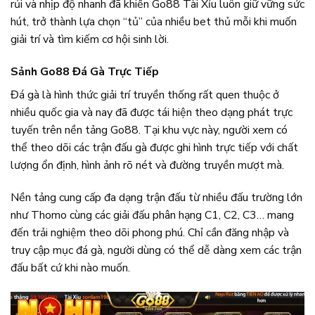
rủi và nhịp độ nhanh đã khiến Go88 Tài Xỉu luôn giữ vững sức
hút, trở thành lựa chọn “tủ” của nhiều bet thủ mỗi khi muốn
giải trí và tìm kiếm cơ hội sinh lời.
Sảnh Go88 Đá Gà Trực Tiếp
Đá gà là hình thức giải trí truyền thống rất quen thuộc ở
nhiều quốc gia và nay đã được tái hiện theo dạng phát trực
tuyến trên nền tảng Go88. Tại khu vực này, người xem có
thể theo dõi các trận đấu gà được ghi hình trực tiếp với chất
lượng ổn định, hình ảnh rõ nét và đường truyền mượt mà.
Nền tảng cung cấp đa dạng trận đấu từ nhiều đấu trường lớn
như Thomo cùng các giải đấu phân hạng C1, C2, C3… mang
đến trải nghiệm theo dõi phong phú. Chỉ cần đăng nhập và
truy cập mục đá gà, người dùng có thể dễ dàng xem các trận
đấu bất cứ khi nào muốn.