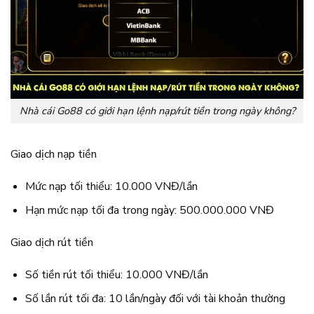
Nhà cái Go88 có giới hạn lệnh nạp/rút tiền trong ngày không?
Giao dịch nạp tiền
Mức nạp tối thiểu: 10.000 VNĐ/lần
Hạn mức nạp tối đa trong ngày: 500.000.000 VNĐ
Giao dịch rút tiền
Số tiền rút tối thiểu: 10.000 VNĐ/lần
Số lần rút tối đa: 10 lần/ngày đối với tài khoản thường