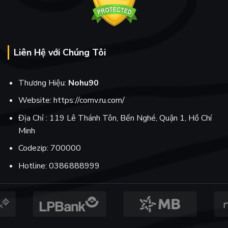
Liên Hệ với Chúng Tôi
Thương Hiệu:
Nohu90
Website:
https://comv.ru.com/
Địa Chỉ :
119 Lê Thánh Tôn, Bến Nghé, Quận 1, Hồ Chí
Minh
Codezip: 700000
Hotline: 0386888999