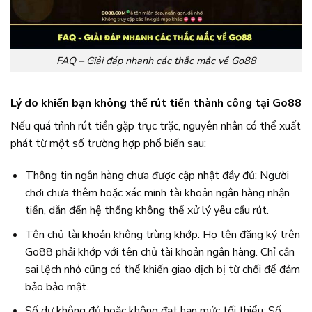
FAQ – Giải đáp nhanh các thắc mắc về Go88
Lý do khiến bạn không thể rút tiền thành công tại Go88
Nếu quá trình rút tiền gặp trục trặc, nguyên nhân có thể xuất
phát từ một số trường hợp phổ biến sau:
Thông tin ngân hàng chưa được cập nhật đầy đủ: Người
chơi chưa thêm hoặc xác minh tài khoản ngân hàng nhận
tiền, dẫn đến hệ thống không thể xử lý yêu cầu rút.
Tên chủ tài khoản không trùng khớp: Họ tên đăng ký trên
Go88 phải khớp với tên chủ tài khoản ngân hàng. Chỉ cần
sai lệch nhỏ cũng có thể khiến giao dịch bị từ chối để đảm
bảo bảo mật.
Số dư không đủ hoặc không đạt hạn mức tối thiểu: Số