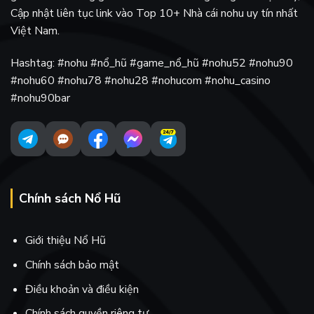
Cập nhật liên tục link vào Top 10+ Nhà cái nohu uy tín nhất
Việt Nam.
Hashtag: #nohu #nổ_hũ #game_nổ_hũ #nohu52 #nohu90
#nohu60 #nohu78 #nohu28 #nohucom #nohu_casino
#nohu90bar
Chính sách Nổ Hũ
Giới thiệu Nổ Hũ
Chính sách bảo mật
Điều khoản và điều kiện
Chính sách quyền riêng tư