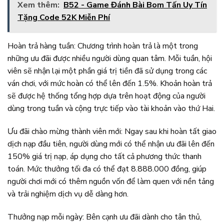
Xem thêm:
B52 - Game Đánh Bài Bom Tấn Uy Tín
Tặng Code 52K Miễn Phí
Hoàn trả hàng tuần: Chương trình hoàn trả là một trong
những ưu đãi được nhiều người dùng quan tâm. Mỗi tuần, hội
viên sẽ nhận lại một phần giá trị tiền đã sử dụng trong các
ván chơi, với mức hoàn có thể lên đến 1.5%. Khoản hoàn trả
sẽ được hệ thống tổng hợp dựa trên hoạt động của người
dùng trong tuần và cộng trực tiếp vào tài khoản vào thứ Hai.
Ưu đãi chào mừng thành viên mới: Ngay sau khi hoàn tất giao
dịch nạp đầu tiên, người dùng mới có thể nhận ưu đãi lên đến
150% giá trị nạp, áp dụng cho tất cả phương thức thanh
toán. Mức thưởng tối đa có thể đạt 8.888.000 đồng, giúp
người chơi mới có thêm nguồn vốn để làm quen với nền tảng
và trải nghiệm dịch vụ dễ dàng hơn.
Thưởng nạp mỗi ngày: Bên cạnh ưu đãi dành cho tân thủ,