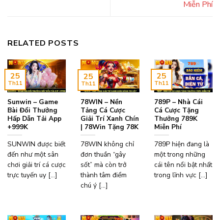
Miễn Phí
RELATED POSTS
25
25
25
Th11
Th11
Th11
Sunwin – Game
78WIN – Nền
789P – Nhà Cái
Bài Đổi Thưởng
Tảng Cá Cược
Cá Cược Tặng
Hấp Dẫn Tải App
Giải Trí Xanh Chín
Thưởng 789K
+999K
| 78Win Tặng 78K
Miễn Phí
SUNWIN được biết
78WIN không chỉ
789P hiện đang là
đến như một sân
đơn thuần “gây
một trong những
chơi giải trí cá cược
sốt” mà còn trở
cái tên nổi bật nhất
trực tuyến uy [...]
thành tâm điểm
trong lĩnh vực [...]
chú ý [...]