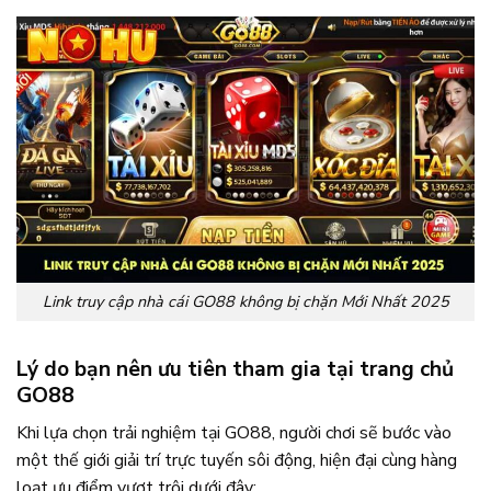
Link truy cập nhà cái GO88 không bị chặn Mới Nhất 2025
Lý do bạn nên ưu tiên tham gia tại trang chủ
GO88
Khi lựa chọn trải nghiệm tại GO88, người chơi sẽ bước vào
một thế giới giải trí trực tuyến sôi động, hiện đại cùng hàng
loạt ưu điểm vượt trội dưới đây: