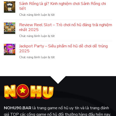
Cá
Sảnh Rồng là gì? Kinh nghiệm chơi Sảnh Rồng chi
Siêu
Và
VIP
Phẩm
tiết
Cách
–
Game
Chơi
ở
Chức năng bình luận bị tắt
Cược
Bắn
Sảnh
Hăng
Cá
Rồng
Review Reel Slot – Trò chơi nổ hũ đáng trải nghiệm
Say
Hàng
là
Trúng
nhất 2025
Đầu
gì?
Ngay
Tại
ở
Chức năng bình luận bị tắt
Kinh
Thưởng
NOHU
Review
nghiệm
Lớn
Reel
Jackpot Party – Siêu phẩm nổ hũ dễ chơi dễ trúng
chơi
Slot
Sảnh
2025
–
Rồng
ở
Chức năng bình luận bị tắt
Trò
chi
Jackpot
chơi
tiết
Party
nổ
–
hũ
Siêu
đáng
phẩm
trải
nổ
nghiệm
hũ
nhất
dễ
2025
chơi
dễ
trúng
NOHU90.BAR
là trang game nổ hũ uy tín và là trang đánh
2025
giá TOP các cổng game nổ hũ đổi thưởng hàng đầu hiện nay,