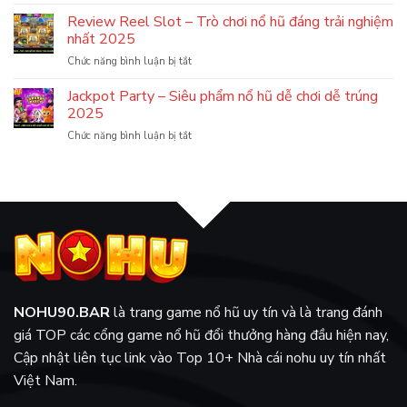
Sảnh
Hăng
Cá
Rồng
Review Reel Slot – Trò chơi nổ hũ đáng trải nghiệm
Say
Hàng
là
Trúng
nhất 2025
Đầu
gì?
Ngay
Tại
ở
Chức năng bình luận bị tắt
Kinh
Thưởng
NOHU
Review
nghiệm
Lớn
Reel
Jackpot Party – Siêu phẩm nổ hũ dễ chơi dễ trúng
chơi
Slot
Sảnh
2025
–
Rồng
ở
Chức năng bình luận bị tắt
Trò
chi
Jackpot
chơi
tiết
Party
nổ
–
hũ
Siêu
đáng
phẩm
trải
nổ
nghiệm
hũ
nhất
dễ
2025
chơi
dễ
trúng
NOHU90.BAR
là trang game nổ hũ uy tín và là trang đánh
2025
giá TOP các cổng game nổ hũ đổi thưởng hàng đầu hiện nay,
Cập nhật liên tục link vào Top 10+ Nhà cái nohu uy tín nhất
Việt Nam.