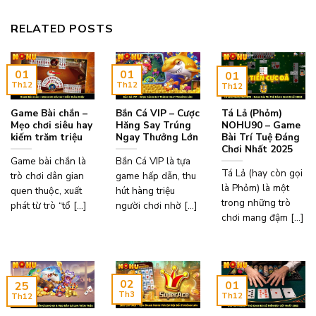
RELATED POSTS
01
01
01
Th12
Th12
Th12
Game Bài chắn –
Bắn Cá VIP – Cược
Tá Lả (Phỏm)
Mẹo chơi siêu hay
Hăng Say Trúng
NOHU90 – Game
kiếm trăm triệu
Ngay Thưởng Lớn
Bài Trí Tuệ Đáng
Chơi Nhất 2025
Game bài chắn là
Bắn Cá VIP là tựa
Tá Lả (hay còn gọi
trò chơi dân gian
game hấp dẫn, thu
là Phỏm) là một
quen thuộc, xuất
hút hàng triệu
trong những trò
phát từ trò “tổ [...]
người chơi nhờ [...]
chơi mang đậm [...]
02
01
25
Th3
Th12
Th12