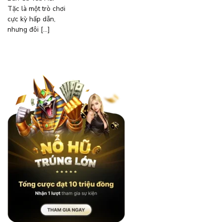
Tặc là một trò chơi
cực kỳ hấp dẫn,
nhưng đôi [...]