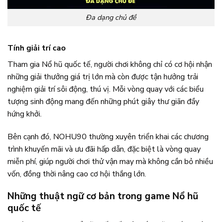
Đa dạng chủ đề
Tính giải trí cao
Tham gia Nổ hũ quốc tế, người chơi không chỉ có cơ hội nhận
những giải thưởng giá trị lớn mà còn được tận hưởng trải
nghiệm giải trí sôi động, thú vị. Mỗi vòng quay với các biểu
tượng sinh động mang đến những phút giây thư giãn đầy
hứng khởi.
Bên cạnh đó, NOHU90 thường xuyên triển khai các chương
trình khuyến mãi và ưu đãi hấp dẫn, đặc biệt là vòng quay
miễn phí, giúp người chơi thử vận may mà không cần bỏ nhiều
vốn, đồng thời nâng cao cơ hội thắng lớn.
Những thuật ngữ cơ bản trong game Nổ hũ
quốc tế