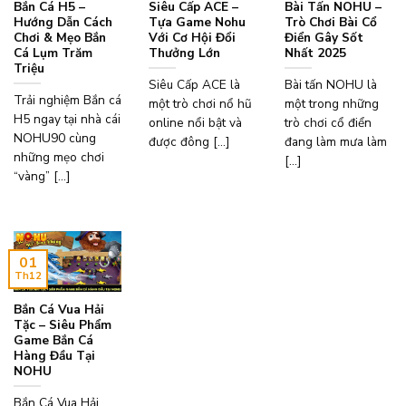
Bắn Cá H5 –
Siêu Cấp ACE –
Bài Tấn NOHU –
Hướng Dẫn Cách
Tựa Game Nohu
Trò Chơi Bài Cổ
Chơi & Mẹo Bắn
Với Cơ Hội Đổi
Điển Gây Sốt
Cá Lụm Trăm
Thưởng Lớn
Nhất 2025
Triệu
Siêu Cấp ACE là
Bài tấn NOHU là
Trải nghiệm Bắn cá
một trò chơi nổ hũ
một trong những
H5 ngay tại nhà cái
online nổi bật và
trò chơi cổ điển
NOHU90 cùng
được đông [...]
đang làm mưa làm
những mẹo chơi
[...]
“vàng” [...]
01
Th12
Bắn Cá Vua Hải
Tặc – Siêu Phẩm
Game Bắn Cá
Hàng Đầu Tại
NOHU
Bắn Cá Vua Hải