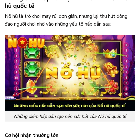
hũ quốc tế
Nổ hũ là trò chơi may rủi đơn giản, nhưng lại thu hút đông
đảo người chơi nhờ vào những yếu tố hấp dẫn sau:
Những điểm hấp dẫn tạo nên sức hút của Nổ hũ quốc tế
Cơ hội nhận thưởng lớn