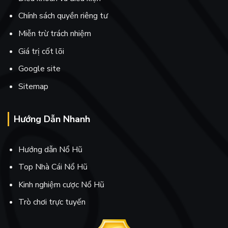
Chính sách quyền riêng tư
Miễn trừ trách nhiệm
Giá trị cốt lõi
Google site
Sitemap
Hướng Dẫn Nhanh
Hướng dẫn Nổ Hũ
Top Nhà Cái Nổ Hũ
Kinh nghiệm cược Nổ Hũ
Trò chơi trực tuyến