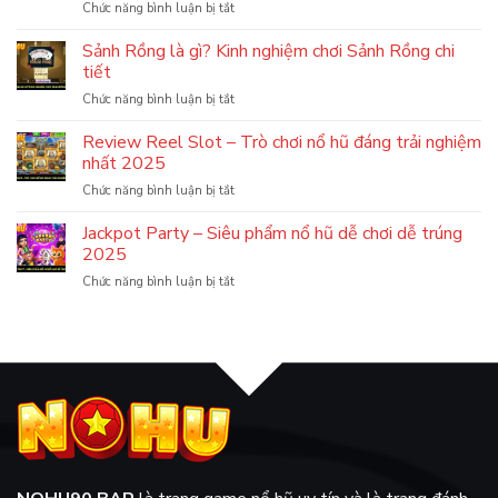
ở
Chức năng bình luận bị tắt
Tặc
Đá
Bắn
–
Quý
Cá
Sảnh Rồng là gì? Kinh nghiệm chơi Sảnh Rồng chi
Siêu
Và
VIP
Phẩm
tiết
Cách
–
Game
Chơi
ở
Chức năng bình luận bị tắt
Cược
Bắn
Sảnh
Hăng
Cá
Rồng
Review Reel Slot – Trò chơi nổ hũ đáng trải nghiệm
Say
Hàng
là
Trúng
nhất 2025
Đầu
gì?
Ngay
Tại
ở
Chức năng bình luận bị tắt
Kinh
Thưởng
NOHU
Review
nghiệm
Lớn
Reel
Jackpot Party – Siêu phẩm nổ hũ dễ chơi dễ trúng
chơi
Slot
Sảnh
2025
–
Rồng
ở
Chức năng bình luận bị tắt
Trò
chi
Jackpot
chơi
tiết
Party
nổ
–
hũ
Siêu
đáng
phẩm
trải
nổ
nghiệm
hũ
nhất
dễ
2025
chơi
dễ
trúng