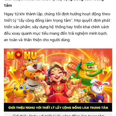
tâm
Ngay từ khi thành lập, chúng tôi định hướng hoạt động theo
triết lý “lấy cộng đồng làm trọng tâm”. Mọi quyết định phát
triển sản phẩm, xây dựng hệ thống hay triển khai chính sách
đều xoay quanh mục tiêu mang đến trải nghiệm minh bạch,
an toàn và thân thiện cho người dùng.
Giới thiệu Nohu với triết lý lấy cộng đồng làm trung tâm