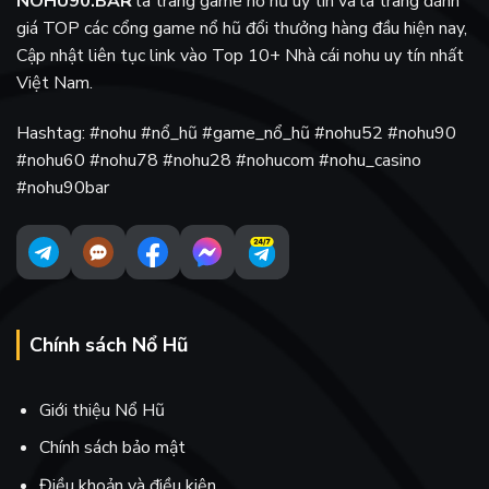
NOHU90.BAR
là trang game nổ hũ uy tín và là trang đánh
2025
giá TOP các cổng game nổ hũ đổi thưởng hàng đầu hiện nay,
Cập nhật liên tục link vào Top 10+ Nhà cái nohu uy tín nhất
Việt Nam.
Hashtag: #nohu #nổ_hũ #game_nổ_hũ #nohu52 #nohu90
#nohu60 #nohu78 #nohu28 #nohucom #nohu_casino
#nohu90bar
Chính sách Nổ Hũ
Giới thiệu Nổ Hũ
Chính sách bảo mật
Điều khoản và điều kiện