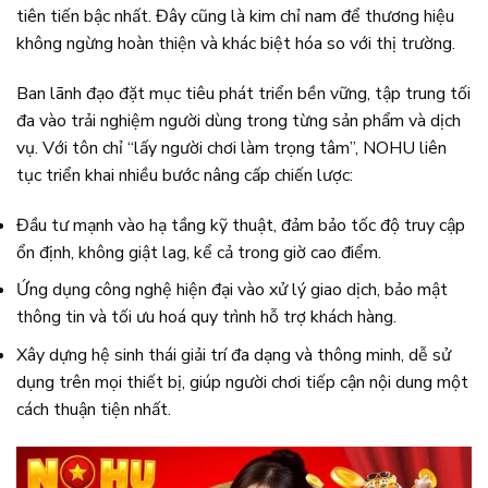
tiên tiến bậc nhất. Đây cũng là kim chỉ nam để thương hiệu
không ngừng hoàn thiện và khác biệt hóa so với thị trường.
Ban lãnh đạo đặt mục tiêu phát triển bền vững, tập trung tối
đa vào trải nghiệm người dùng trong từng sản phẩm và dịch
vụ. Với tôn chỉ “lấy người chơi làm trọng tâm”, NOHU liên
tục triển khai nhiều bước nâng cấp chiến lược:
Đầu tư mạnh vào hạ tầng kỹ thuật, đảm bảo tốc độ truy cập
ổn định, không giật lag, kể cả trong giờ cao điểm.
Ứng dụng công nghệ hiện đại vào xử lý giao dịch, bảo mật
thông tin và tối ưu hoá quy trình hỗ trợ khách hàng.
Xây dựng hệ sinh thái giải trí đa dạng và thông minh, dễ sử
dụng trên mọi thiết bị, giúp người chơi tiếp cận nội dung một
cách thuận tiện nhất.