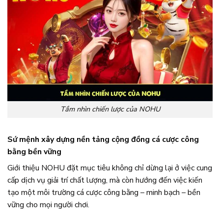
Tầm nhìn chiến lược của NOHU
Sứ mệnh xây dựng nền tảng cộng đồng cá cược công
bằng bền vững
Giới thiệu NOHU đặt mục tiêu không chỉ dừng lại ở việc cung
cấp dịch vụ giải trí chất lượng, mà còn hướng đến việc kiến
tạo một môi trường cá cược công bằng – minh bạch – bền
vững cho mọi người chơi.