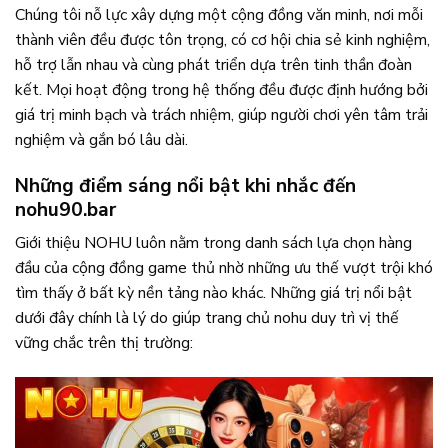
Chúng tôi nỗ lực xây dựng một cộng đồng văn minh, nơi mỗi
thành viên đều được tôn trọng, có cơ hội chia sẻ kinh nghiệm,
hỗ trợ lẫn nhau và cùng phát triển dựa trên tinh thần đoàn
kết. Mọi hoạt động trong hệ thống đều được định hướng bởi
giá trị minh bạch và trách nhiệm, giúp người chơi yên tâm trải
nghiệm và gắn bó lâu dài.
Những điểm sáng nổi bật khi nhắc đến
nohu90.bar
Giới thiệu NOHU luôn nằm trong danh sách lựa chọn hàng
đầu của cộng đồng game thủ nhờ những ưu thế vượt trội khó
tìm thấy ở bất kỳ nền tảng nào khác. Những giá trị nổi bật
dưới đây chính là lý do giúp trang chủ nohu duy trì vị thế
vững chắc trên thị trường: