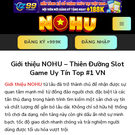
Skip
to
content
ĐĂNG KÝ +999K
ĐĂNG NHẬP
Giới thiệu NOHU – Thiên Đường Slot
Game Uy Tín Top #1 VN
Giới thiệu NOHU
từ lâu đã trở thành chủ đề nhận được sự
quan tâm mạnh mẽ từ đông đảo người chơi, đặc biệt là các
tân thủ đang trong hành trình tìm kiếm một sân chơi uy tín
và chất lượng để gắn bó lâu dài. Không chỉ sở hữu hệ thống
trò chơi đa dạng, nền tảng này còn ghi dấu ấn nhờ sự minh
bạch, tốc độ giao dịch nhanh chóng và trải nghiệm người
dùng được tối ưu hóa vượt trội.