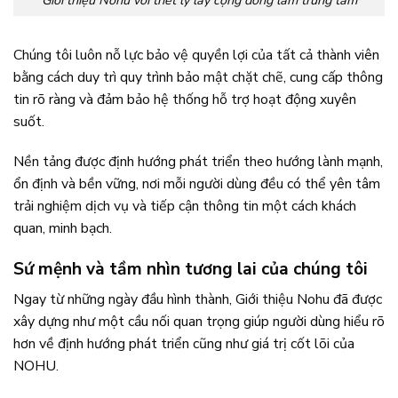
Chúng tôi luôn nỗ lực bảo vệ quyền lợi của tất cả thành viên
bằng cách duy trì quy trình bảo mật chặt chẽ, cung cấp thông
tin rõ ràng và đảm bảo hệ thống hỗ trợ hoạt động xuyên
suốt.
Nền tảng được định hướng phát triển theo hướng lành mạnh,
ổn định và bền vững, nơi mỗi người dùng đều có thể yên tâm
trải nghiệm dịch vụ và tiếp cận thông tin một cách khách
quan, minh bạch.
Sứ mệnh và tầm nhìn tương lai của chúng tôi
Ngay từ những ngày đầu hình thành, Giới thiệu Nohu đã được
xây dựng như một cầu nối quan trọng giúp người dùng hiểu rõ
hơn về định hướng phát triển cũng như giá trị cốt lõi của
NOHU.