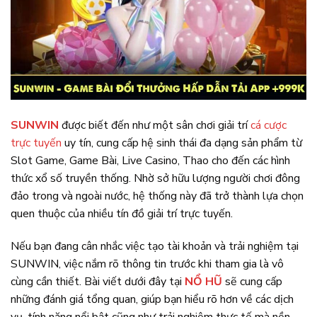
SUNWIN
được biết đến như một sân chơi giải trí
cá cược
trực tuyến
uy tín, cung cấp hệ sinh thái đa dạng sản phẩm từ
Slot Game, Game Bài, Live Casino, Thao cho đến các hình
thức xổ số truyền thống. Nhờ sở hữu lượng người chơi đông
đảo trong và ngoài nước, hệ thống này đã trở thành lựa chọn
quen thuộc của nhiều tín đồ giải trí trực tuyến.
Nếu bạn đang cân nhắc việc tạo tài khoản và trải nghiệm tại
SUNWIN, việc nắm rõ thông tin trước khi tham gia là vô
cùng cần thiết. Bài viết dưới đây tại
NỔ HŨ
sẽ cung cấp
những đánh giá tổng quan, giúp bạn hiểu rõ hơn về các dịch
vụ, tính năng nổi bật cũng như trải nghiệm thực tế mà nền