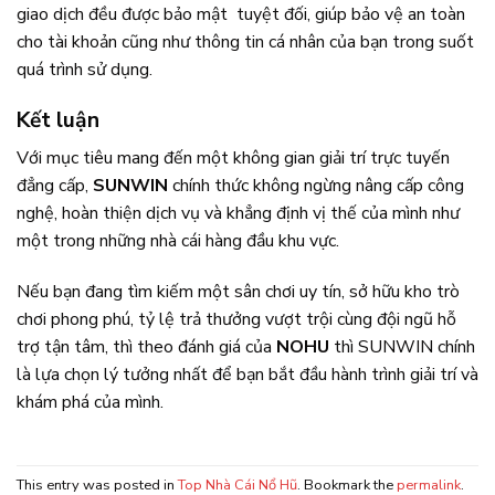
giao dịch đều được bảo mật tuyệt đối, giúp bảo vệ an toàn
cho tài khoản cũng như thông tin cá nhân của bạn trong suốt
quá trình sử dụng.
Kết luận
Với mục tiêu mang đến một không gian giải trí trực tuyến
đẳng cấp,
SUNWIN
chính thức không ngừng nâng cấp công
nghệ, hoàn thiện dịch vụ và khẳng định vị thế của mình như
một trong những nhà cái hàng đầu khu vực.
Nếu bạn đang tìm kiếm một sân chơi uy tín, sở hữu kho trò
chơi phong phú, tỷ lệ trả thưởng vượt trội cùng đội ngũ hỗ
trợ tận tâm, thì theo đánh giá của
NOHU
thì SUNWIN chính
là lựa chọn lý tưởng nhất để bạn bắt đầu hành trình giải trí và
khám phá của mình.
This entry was posted in
Top Nhà Cái Nổ Hũ
. Bookmark the
permalink
.