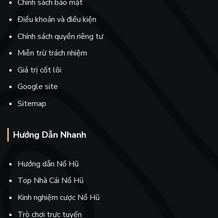
Chính sách bảo mật
Điều khoản và điều kiện
Chính sách quyền riêng tư
Miễn trừ trách nhiệm
Giá trị cốt lõi
Google site
Sitemap
Hướng Dẫn Nhanh
Hướng dẫn Nổ Hũ
Top Nhà Cái Nổ Hũ
Kinh nghiệm cược Nổ Hũ
Trò chơi trực tuyến