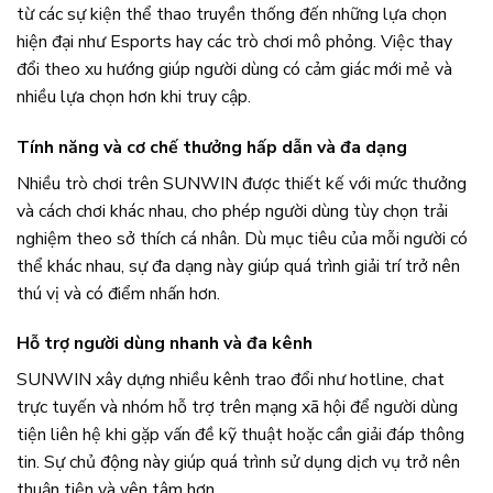
từ các sự kiện thể thao truyền thống đến những lựa chọn
hiện đại như Esports hay các trò chơi mô phỏng. Việc thay
đổi theo xu hướng giúp người dùng có cảm giác mới mẻ và
nhiều lựa chọn hơn khi truy cập.
Tính năng và cơ chế thưởng hấp dẫn và đa dạng
Nhiều trò chơi trên SUNWIN được thiết kế với mức thưởng
và cách chơi khác nhau, cho phép người dùng tùy chọn trải
nghiệm theo sở thích cá nhân. Dù mục tiêu của mỗi người có
thể khác nhau, sự đa dạng này giúp quá trình giải trí trở nên
thú vị và có điểm nhấn hơn.
Hỗ trợ người dùng nhanh và đa kênh
SUNWIN xây dựng nhiều kênh trao đổi như hotline, chat
trực tuyến và nhóm hỗ trợ trên mạng xã hội để người dùng
tiện liên hệ khi gặp vấn đề kỹ thuật hoặc cần giải đáp thông
tin. Sự chủ động này giúp quá trình sử dụng dịch vụ trở nên
thuận tiện và yên tâm hơn.