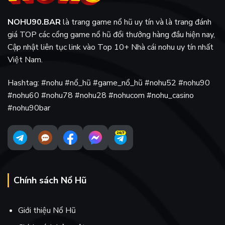
chơi
dễ
trúng
NOHU90.BAR
là trang game nổ hũ uy tín và là trang đánh
2025
giá TOP các cổng game nổ hũ đổi thưởng hàng đầu hiện nay,
Cập nhật liên tục link vào Top 10+ Nhà cái nohu uy tín nhất
Việt Nam.
Hashtag: #nohu #nổ_hũ #game_nổ_hũ #nohu52 #nohu90
#nohu60 #nohu78 #nohu28 #nohucom #nohu_casino
#nohu90bar
Chính sách Nổ Hũ
Giới thiệu Nổ Hũ