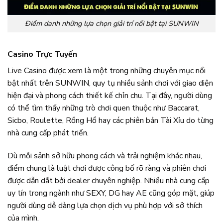
Điểm danh những lựa chọn giải trí nổi bật tại SUNWIN
Casino Trực Tuyến
Live Casino được xem là một trong những chuyên mục nổi
bật nhất trên SUNWIN, quy tụ nhiều sảnh chơi với giao diện
hiện đại và phong cách thiết kế chỉn chu. Tại đây, người dùng
có thể tìm thấy những trò chơi quen thuộc như Baccarat,
Sicbo, Roulette, Rồng Hổ hay các phiên bản Tài Xỉu do từng
nhà cung cấp phát triển.
Dù mỗi sảnh sở hữu phong cách và trải nghiệm khác nhau,
điểm chung là luật chơi được công bố rõ ràng và phiên chơi
được dẫn dắt bởi dealer chuyên nghiệp. Nhiều nhà cung cấp
uy tín trong ngành như SEXY, DG hay AE cũng góp mặt, giúp
người dùng dễ dàng lựa chọn dịch vụ phù hợp với sở thích
của mình.