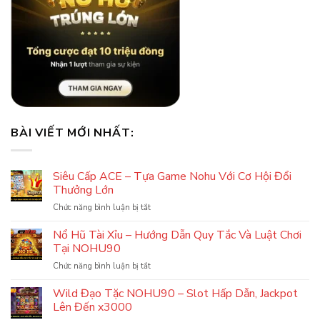
BÀI VIẾT MỚI NHẤT:
Siêu Cấp ACE – Tựa Game Nohu Với Cơ Hội Đổi
Thưởng Lớn
ở
Chức năng bình luận bị tắt
Siêu
Cấp
Nổ Hũ Tài Xỉu – Hướng Dẫn Quy Tắc Và Luật Chơi
ACE
Tại NOHU90
–
ở
Chức năng bình luận bị tắt
Tựa
Nổ
Game
Hũ
Wild Đạo Tặc NOHU90 – Slot Hấp Dẫn, Jackpot
Nohu
Tài
Với
Lên Đến x3000
Xỉu
Cơ