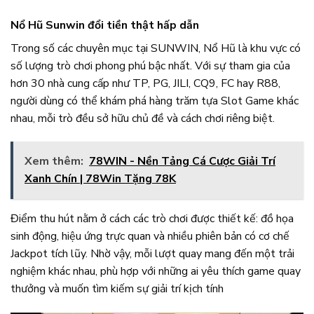
Nổ Hũ Sunwin đổi tiền thật hấp dẫn
Trong số các chuyên mục tại SUNWIN, Nổ Hũ là khu vực có
số lượng trò chơi phong phú bậc nhất. Với sự tham gia của
hơn 30 nhà cung cấp như TP, PG, JILI, CQ9, FC hay R88,
người dùng có thể khám phá hàng trăm tựa Slot Game khác
nhau, mỗi trò đều sở hữu chủ đề và cách chơi riêng biệt.
Xem thêm:
78WIN - Nền Tảng Cá Cược Giải Trí
Xanh Chín | 78Win Tặng 78K
Điểm thu hút nằm ở cách các trò chơi được thiết kế: đồ họa
sinh động, hiệu ứng trực quan và nhiều phiên bản có cơ chế
Jackpot tích lũy. Nhờ vậy, mỗi lượt quay mang đến một trải
nghiệm khác nhau, phù hợp với những ai yêu thích game quay
thưởng và muốn tìm kiếm sự giải trí kịch tính