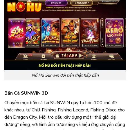
Nổ Hũ Sunwin đổi tiền thật hấp dẫn
Bắn Cá SUNWIN 3D
Chuyên mục bắn cá tại SUNWIN quy tụ hơn 100 chủ đề
khác nhau, từ Chill Fishing, Fishing Legend, Fishing Disco cho
đến Dragon City. Mỗi trò đều xây dựng một “thế giới đại
dương” riêng, với hình ảnh tươi sáng và hiệu ứng chuyển động