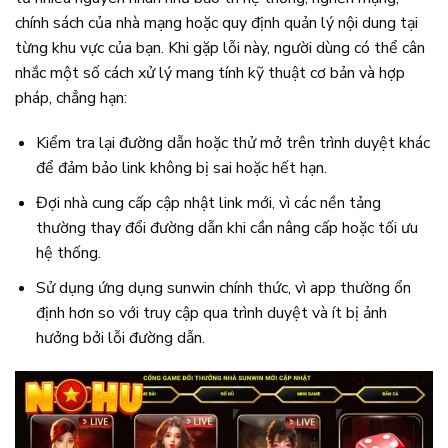
chính sách của nhà mạng hoặc quy định quản lý nội dung tại
từng khu vực của bạn. Khi gặp lỗi này, người dùng có thể cân
nhắc một số cách xử lý mang tính kỹ thuật cơ bản và hợp
pháp, chẳng hạn:
Kiểm tra lại đường dẫn hoặc thử mở trên trình duyệt khác
để đảm bảo link không bị sai hoặc hết hạn.
Đợi nhà cung cấp cập nhật link mới, vì các nền tảng
thường thay đổi đường dẫn khi cần nâng cấp hoặc tối ưu
hệ thống.
Sử dụng ứng dụng sunwin chính thức, vì app thường ổn
định hơn so với truy cập qua trình duyệt và ít bị ảnh
hưởng bởi lỗi đường dẫn.